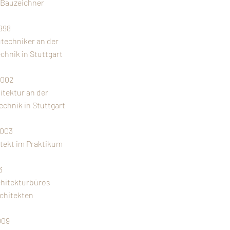
s Bauzeichner
998
techniker an der
chnik in Stuttgart
2002
itektur an der
chnik in Stuttgart
003
itekt im Praktikum
3
hitekturbüros
chitekten
009