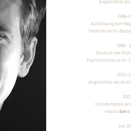
Angestellter al
1996-1
Ausbildung zum Bau
Fachschule für Baute
1998 - 
Studium der Arch
Fachhochschule für Te
2002-2
Angestellter als Arch
200
Gründung des Arc
marcus
bär
ar
seit 2