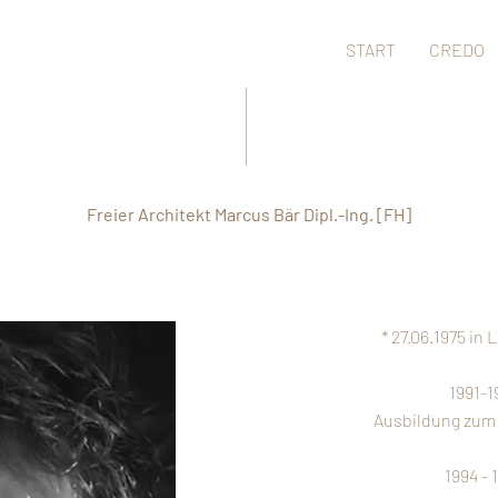
START
CREDO
Freier Architekt Marcus Bär Dipl.-Ing. [FH]
* 27.06.1975 in
1991-1
Ausbildung zum
1994 - 