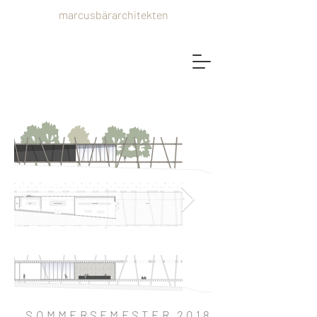
marcusbärarchitekten
SOMMERSEMESTER 2018