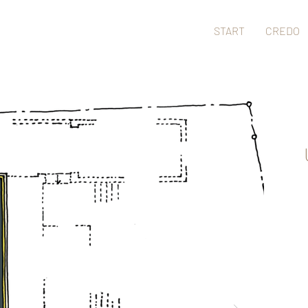
START
CREDO